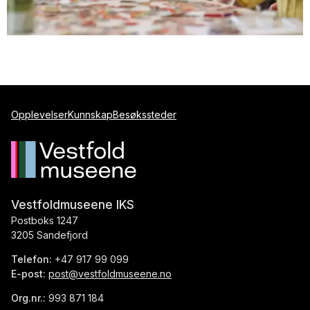
Opplevelser
Kunnskap
Besøkssteder
Vestfoldmuseene IKS
Postboks 1247
3205 Sandefjord
Telefon:
+47 917 99 099
E-post:
post@vestfoldmuseene.no
Org.nr.:
993 871 184