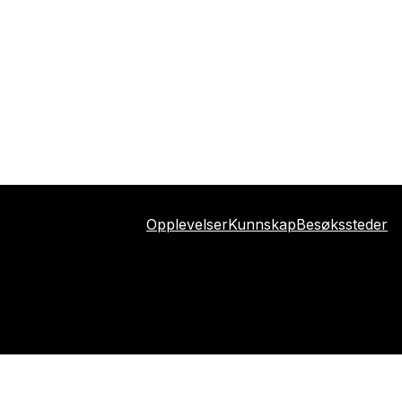
Opplevelser
Kunnskap
Besøkssteder