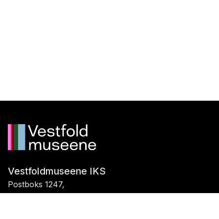
Vestfoldmuseene IKS
Postboks 1247,
3205 Sandefjord
Telefon:
+47 917 99 099