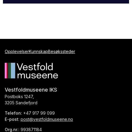
Opplevelser
Kunnskap
Besøkssteder
Vestfoldmuseene IKS
Postboks 1247,
3205 Sandefjord
Telefon:
+47 917 99 099
E-post:
post@vestfoldmuseene.no
Org.nr.:
993871184