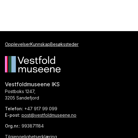
Opplevelser
Kunnskap
Besøkssteder
Vestfoldmuseene IKS
Postboks 1247,
3205 Sandefjord
Telefon:
+47 917 99 099
E-post:
post@vestfoldmuseene.no
Org.nr.:
993871184
Tilgjengelighetserklæring