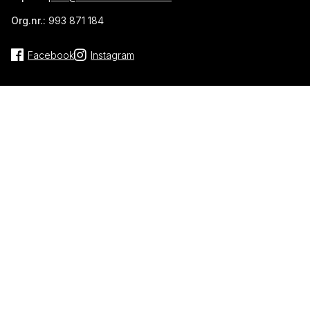
Org.nr.:
993 871 184
Facebook
Instagram