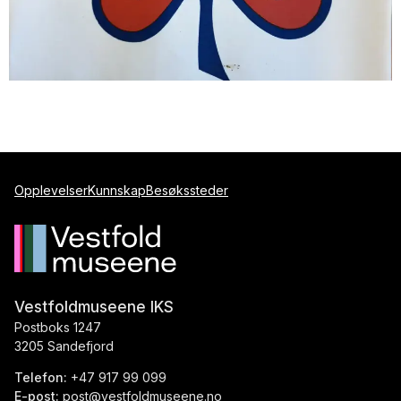
Opplevelser
Kunnskap
Besøkssteder
Vestfoldmuseene IKS
Postboks 1247
3205 Sandefjord
Telefon:
+47 917 99 099
E-post:
post@vestfoldmuseene.no