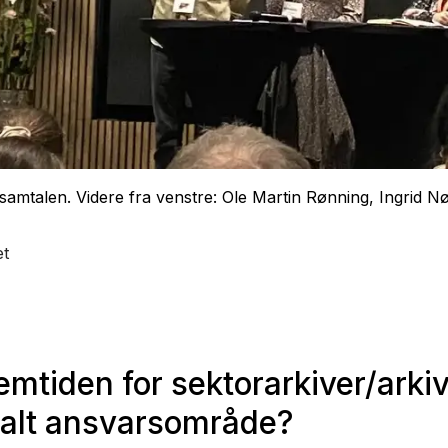
 samtalen. Videre fra venstre: Ole Martin Rønning, Ingrid Nø
et
emtiden for sektorarkiver/arki
nalt ansvarsområde?