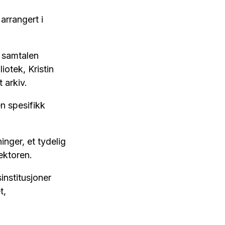
arrangert i
i samtalen
otek, Kristin
t arkiv.
en spesifikk
inger, et tydelig
ektoren.
institusjoner
t,