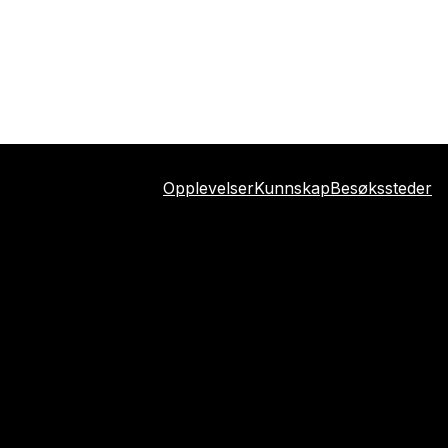
Opplevelser
Kunnskap
Besøkssteder