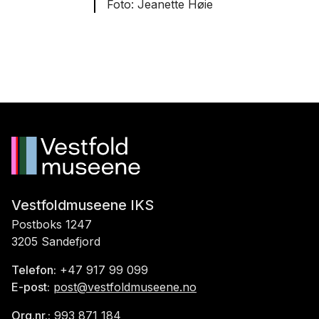
Jeanette Høie
Vestfoldmuseene IKS
Postboks 1247
3205 Sandefjord
Telefon:
+47 917 99 099
E-post:
post@vestfoldmuseene.no
Org.nr.:
993 871 184