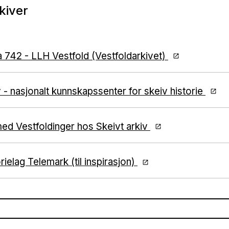
kiver
 742 - LLH Vestfold (Vestfoldarkivet)
v - nasjonalt kunnskapssenter for skeiv historie
med Vestfoldinger hos Skeivt arkiv
rielag Telemark (til inspirasjon)