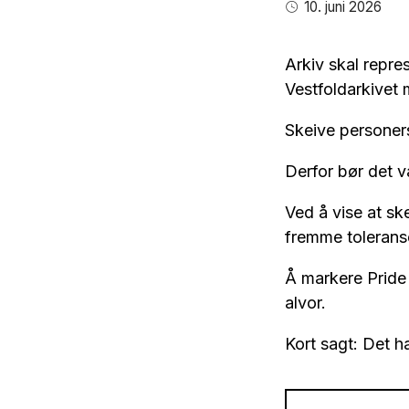
10. juni 2026
Arkiv skal repre
Vestfoldarkivet 
Skeive personers
Derfor bør det v
Ved å vise at sk
fremme toleranse
Å markere Pride 
alvor.
Kort sagt: Det h