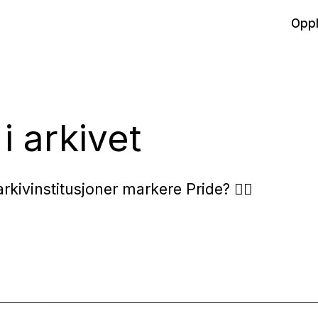
Oppl
i arkivet
rkivinstitusjoner markere Pride? 🏳️‍🌈