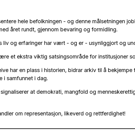
sentere hele befolkningen - og denne målsetningen job
med året rundt, gjennom bevaring og formidling.
 liv og erfaringer har vært - og er - usynliggjort og un
ære et ekstra viktig satsingsområde for institusjoner s
eive har en plass i historien, bidrar arkiv til å bekjem
 i samfunnet i dag.
signaliserer at demokrati, mangfold og menneskerettig
andler om representasjon, likeverd og rettferdighet!