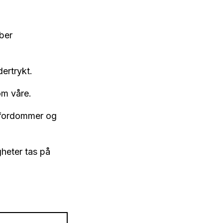
ber
dertrykt.
om våre.
pe fordommer og
heter tas på