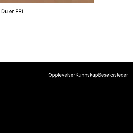
t Du er FRI
Opplevelser
Kunnskap
Besøkssteder