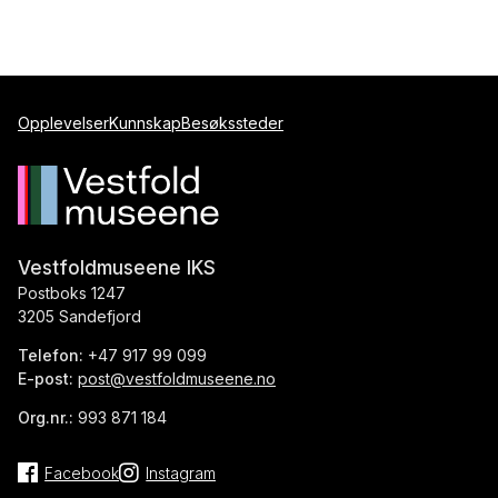
Opplevelser
Kunnskap
Besøkssteder
Vestfoldmuseene IKS
Postboks 1247
3205 Sandefjord
Telefon:
+47 917 99 099
E-post:
post@vestfoldmuseene.no
Org.nr.:
993 871 184
Facebook
Instagram