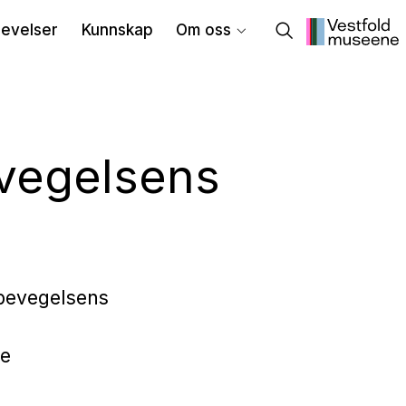
evelser
Kunnskap
Om oss
evegelsens
rbevegelsens
ke