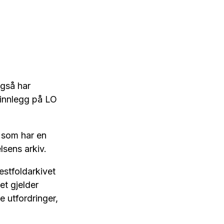
også har
t innlegg på LO
, som har en
lsens arkiv.
estfoldarkivet
det gjelder
e utfordringer,