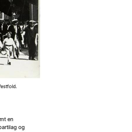
estfold.
amt en
partilag og