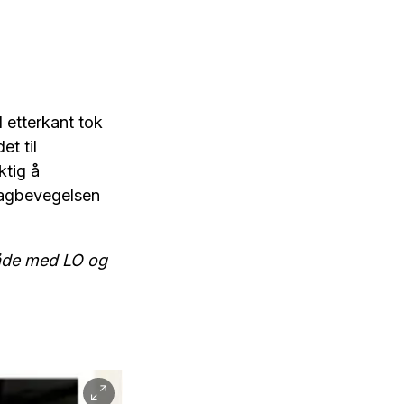
I etterkant tok
et til
ktig å
l fagbevegelsen
 både med LO og