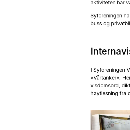
aktiviteten har 
Syforeningen har
buss og privatbil
Internav
I Syforeningen V
«Vårtanker». Her 
visdomsord, dik
høytlesning fra 