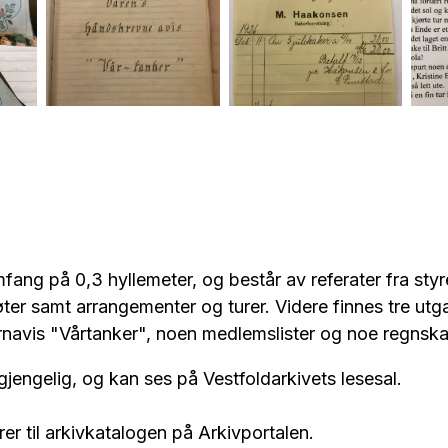
Den håndskrevne
Kvittering på fem
Vår
s.
internavisen
julekaker til 4
da
"Vårtanker", fra
kroner stykke, til et
bes
arkivet etter
møte i desember
ark
Syforeningen
1926. Fra arkivet
Sy
Våren.
etter Syforeningen
Vå
Våren
mfang på 0,3 hyllemeter, og består av referater fra sty
er samt arrangementer og turer. Videre finnes tre utg
rnavis "Vårtanker", noen medlemslister og noe regnska
tilgjengelig, og kan ses på Vestfoldarkivets lesesal.
er til arkivkatalogen på Arkivportalen.