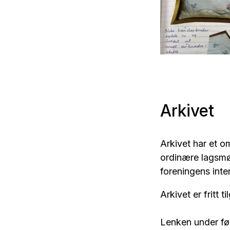
Et glimt fra
"Vårtanker",
Syforeningen
Vårens internavi
Eivind
Gramer
Arkivet
Arkivet har et o
ordinære lagsmøt
foreningens inte
Arkivet er fritt 
Lenken under før