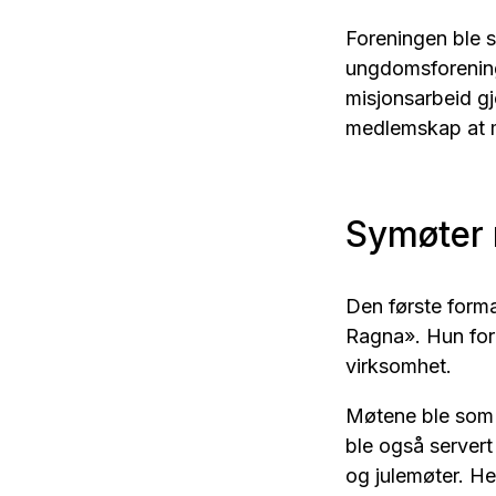
Foreningen ble s
ungdomsforening
misjonsarbeid gj
medlemskap at m
Symøter 
Den første forma
Ragna». Hun forb
virksomhet.
Møtene ble som 
ble også servert 
og julemøter. Her