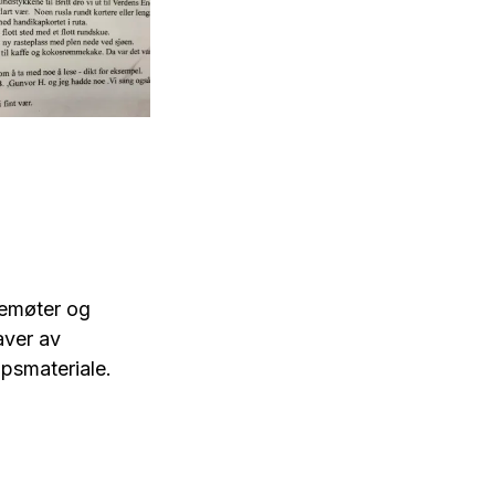
tur av nyere
to, nærmere
temt 2010. Fra
vet etter
foreningen
ren
remøter og
aver av
psmateriale.