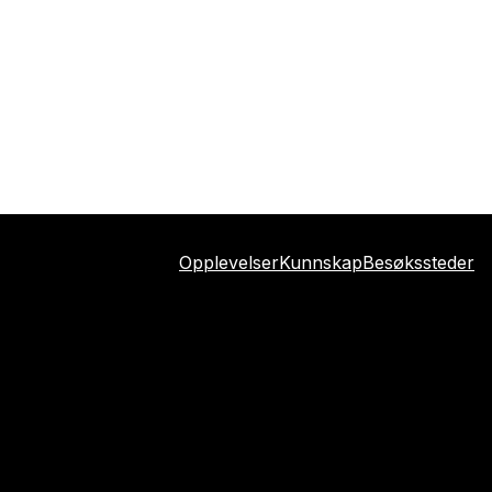
Opplevelser
Kunnskap
Besøkssteder