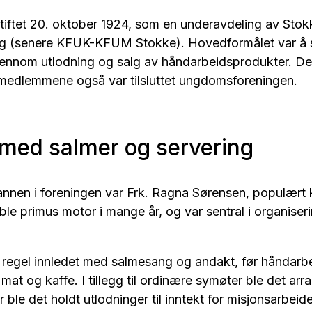
tiftet 20. oktober 1924, som en underavdeling av Stokk
 (senere KFUK-KFUM Stokke). Hovedformålet var å sk
ennom utlodning og salg av håndarbeidsprodukter. Det 
edlemmene også var tilsluttet ungdomsforeningen.
med salmer og servering
nnen i foreningen var Frk. Ragna Sørensen, populært 
le primus motor i mange år, og var sentral i organiser
regel innledet med salmesang og andakt, før håndarbei
mat og kaffe. I tillegg til ordinære symøter ble det arra
 ble det holdt utlodninger til inntekt for misjonsarbeid