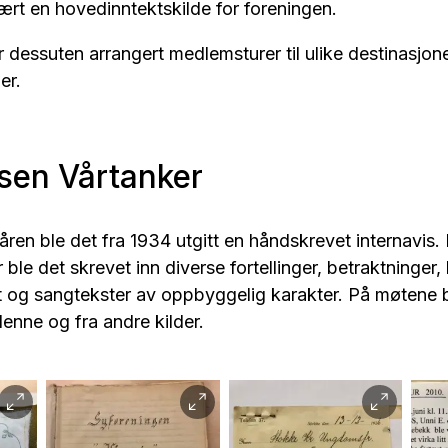
vært en hovedinntektskilde for foreningen.
 dessuten arrangert medlemsturer til ulike destinasjo
er.
isen Vårtanker
åren ble det fra 1934 utgitt en håndskrevet internavis.
ble det skrevet inn diverse fortellinger, betraktninger, 
t og sangtekster av oppbyggelig karakter. På møtene b
denne og fra andre kilder.