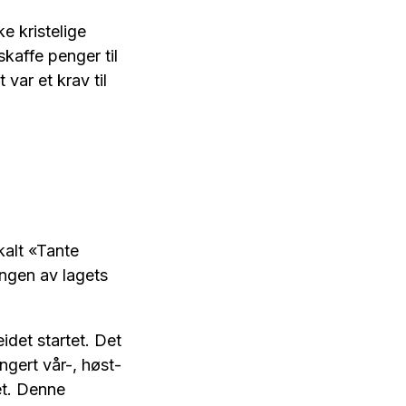
e kristelige
affe penger til
var et krav til
kalt «Tante
ingen av lagets
det startet. Det
ngert vår-, høst-
et. Denne