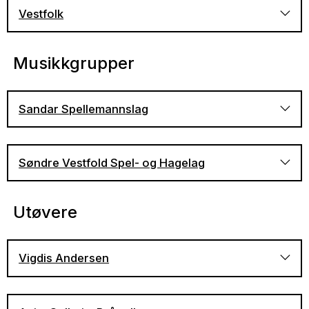
Vestfolk
Musikkgrupper
Om Vestfolk på Folkorgs nettside
Besøk Tunsberg leikarrings nettside
Sandar Spellemannslag
Søndre Vestfold Spel- og Hagelag
Utøvere
Vigdis Andersen
Lytt til Sandar Spellemannslags musikkutgivelser