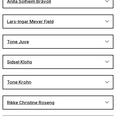
Anita Solheim Bråvoll
Lars-Ingar Meyer Fjeld
Albumet Dansær himmæte hos Nasjonalbiblioteket
Tone Juve
Hardingfele
Sidsel Klohs
Se Norsk senter for folkemusikk og folkedans'
dokumentasjon av springdansen fra Vestfold
Tone Krohn
Albumet Lyden av Vestfold hos Nasjonalbiblioteket
Rikke Christine Roseng