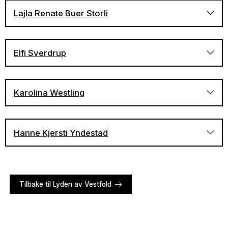
Lajla Renate Buer Storli
Albumet Lyden av Vestfold hos Nasjonalbiblioteket
Albumet Lyden av Vestfold hos Nasjonalbiblioteket
Elfi Sverdrup
Karolina Westling
Hanne Kjersti Yndestad
Albumet Lyden av Vestfold hos Nasjonalbiblioteket
A-2598 - Pa 1348 - Elfi Sverdrup - Tradisjonsmateriale
fra Vestfold
Tilbake til Lyden av Vestfold
Albumet Lyden av Vestfold hos Nasjonalbiblioteket