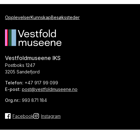
Opplevelser
Kunnskap
Besøkssteder
Vestfoldmuseene IKS
Postboks 1247
3205 Sandefjord
Telefon:
+47 917 99 099
E-post:
post@vestfoldmuseene.no
Org.nr.:
993 871 184
Facebook
Instagram