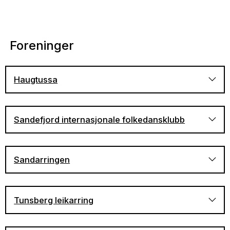
Foreninger
Haugtussa
Sandefjord internasjonale folkedansklubb
Sandarringen
Besøk Sandefjord internasjonale folkedansklubbs
nettside
Tunsberg leikarring