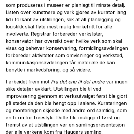
som produseres i museer er planlagt til minste detalj.
Listen over kunstnere og verk gjøres av kurator lang
tid i forkant av utstillingen, slik at all planlegging og
logistikk skal flyte mest mulig knirkefritt for alle
involverte. Registrar forbereder verkslister,
konservator har oversikt over hvilke verk som skal
vises og behøver konservering, formidlingsavdelingen
forbereder aktiviteter som omvisninger og verksted,
kommunikasjonsavdelingen får materiale de kan
benytte i markedsføring, og så videre.
I arbeidet frem mot
Fra det ene til det andre
var ingen
slike detaljer avklart. Utstillingen ble til ved
improvisering gjennom at verksutvalget først ble gjort
på stedet da den ble hengt opp i salene. Kurateringen
og monteringen skjedde med andre ord samtidig, som
en form for freestyle. Dette ble muliggjort først og
fremst av at utstillingen var en samlingspresentasjon
der alle verkene kom fra Haugars samling.