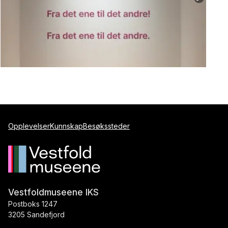
Øystein Thorvaldsen
Øystein Thorvaldsen
Opplevelser
Kunnskap
Besøkssteder
Vestfoldmuseene IKS
Postboks 1247
3205 Sandefjord