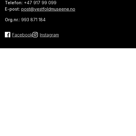
Telefon:
+47 917 99 099
E-post:
post@vestfoldmuseene.no
Org.nr.:
993 871 184
Facebook
Instagram