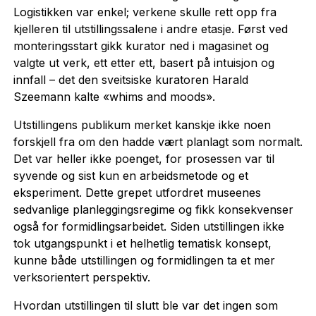
Logistikken var enkel; verkene skulle rett opp fra
kjelleren til utstillingssalene i andre etasje. Først ved
monteringsstart gikk kurator ned i magasinet og
valgte ut verk, ett etter ett, basert på intuisjon og
innfall – det den sveitsiske kuratoren Harald
Szeemann kalte «whims and moods».
Utstillingens publikum merket kanskje ikke noen
forskjell fra om den hadde vært planlagt som normalt.
Det var heller ikke poenget, for prosessen var til
syvende og sist kun en arbeidsmetode og et
eksperiment. Dette grepet utfordret museenes
sedvanlige planleggingsregime og fikk konsekvenser
også for formidlingsarbeidet. Siden utstillingen ikke
tok utgangspunkt i et helhetlig tematisk konsept,
kunne både utstillingen og formidlingen ta et mer
verksorientert perspektiv.
Hvordan utstillingen til slutt ble var det ingen som