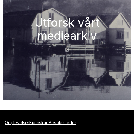
Utforsk vårt
mediearkiv
Opplevelser
Kunnskap
Besøkssteder