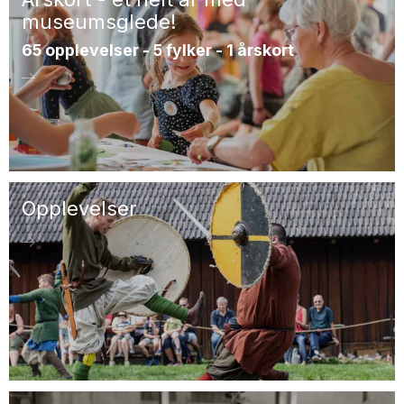
museumsglede!
65 opplevelser - 5 fylker - 1 årskort
Opplevelser