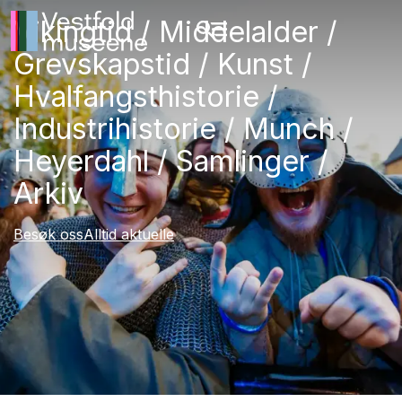
Vikingtid / Middelalder /
Grevskapstid / Kunst /
Hvalfangsthistorie /
Industrihistorie / Munch /
Heyerdahl / Samlinger /
Arkiv
Besøk oss
Alltid aktuelle