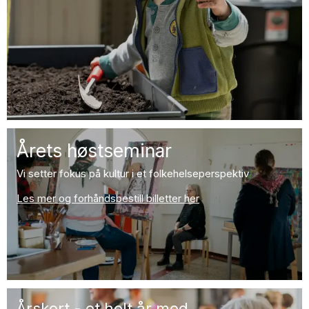
Årets høstseminar
Vi setter fokus på kultur i et folkehelseperspektiv
Les mer og forhåndsbestill billetter her
Årskort - et helt år med