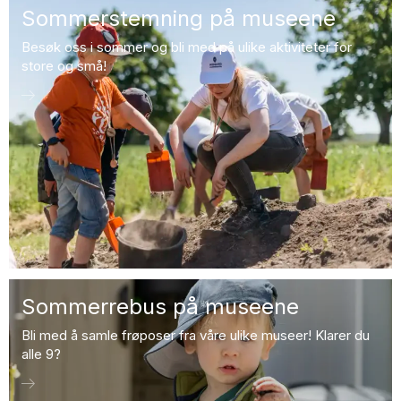
Sommerstemning på museene
Besøk oss i sommer og bli med på ulike aktiviteter for
store og små!
Sommerrebus på museene
Bli med å samle frøposer fra våre ulike museer! Klarer du
alle 9?