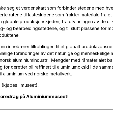
enke seg et verdenskart som forbinder stedene med hve
rte rutene til lasteskipene som frakter materiale fra et l
en globale produksjonskjeden, fra utvinningen av de uli
ing- og bearbeidingsstedene, og til slutt plassene for m
roduktene.
unn innebærer tilkoblingen til et globalt produksjonsne
llelige forandringer av det naturlige og menneskelige m
 norsk aluminiumindustri. Mengder med råmaterialet bauk
g for deretter bli raffinert til aluminiumoksid i de sam
r til aluminium ved norske metallverk.
 (kjøpes i museet).
foredrag på Aluminiummuseet!