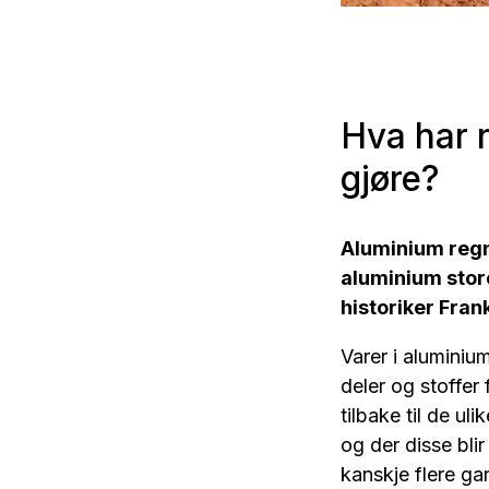
Hva har 
gjøre?
Aluminium regne
aluminium stor
historiker Fran
Varer i aluminiu
deler og stoffer
tilbake til de u
og der disse blir
kanskje flere ga