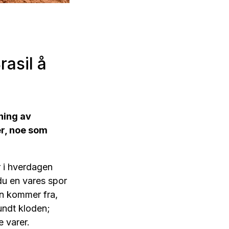
asil å
kning av
er, noe som
r i hverdagen
 du en vares spor
ren kommer fra,
rundt kloden;
e varer.