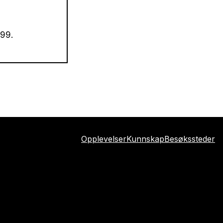
299.
Opplevelser
Kunnskap
Besøkssteder