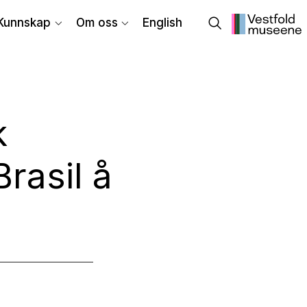
Kunnskap
Om oss
English
k
rasil å