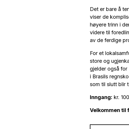
Det er bare å t
viser de komplise
høyere trinn i d
videre til foredl
av de ferdige p
For et lokalsamf
store og ugjenka
gjelder også for
i Brasils regnsko
som til slutt bli
Inngang:
kr. 100
Velkommen til 