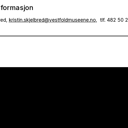
nformasjon
red,
kristin.skjelbred@vestfoldmuseene.no
, tlf. 482 50 