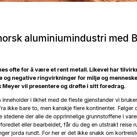
norsk aluminiumindustri med Br
s ofte for å være et rent metall. Likevel har tilvir
e og negative ringvirkninger for miljø og mennesk
k Meyer vil presentere og drøfte i sitt foredrag.
m inneholder i likhet med de fleste gjenstander vi bruke
 fra ikke bare to, men kanskje flere kontinenter. Følger
like stedene der alle de opprinnelige grunnstoffene i va
 foredlet eller bearbeidet, får du deg en utstrakt reise 
nger jorda rundt. For her er det ikke snakk om kortreist