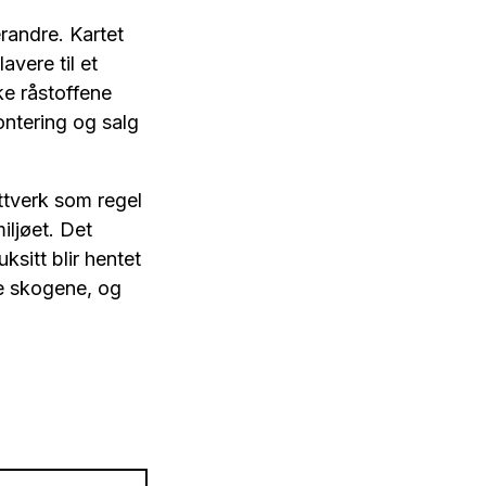
randre. Kartet
avere til et
ke råstoffene
ontering og salg
ttverk som regel
iljøet. Det
sitt blir hentet
me skogene, og