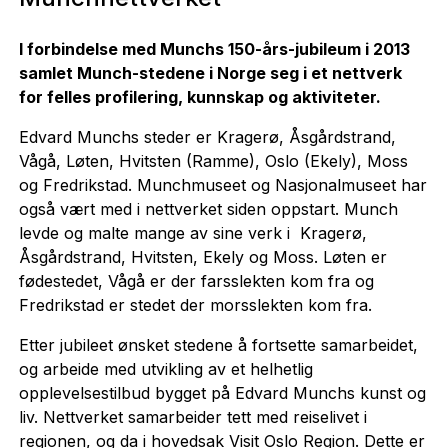
I forbindelse med Munchs 150-års-jubileum i 2013
samlet Munch-stedene i Norge seg i et nettverk
for felles profilering, kunnskap og aktiviteter.
Edvard Munchs steder er Kragerø, Åsgårdstrand,
Vågå, Løten, Hvitsten (Ramme), Oslo (Ekely), Moss
og Fredrikstad. Munchmuseet og Nasjonalmuseet har
også vært med i nettverket siden oppstart. Munch
levde og malte mange av sine verk i Kragerø,
Åsgårdstrand, Hvitsten, Ekely og Moss. Løten er
fødestedet, Vågå er der farsslekten kom fra og
Fredrikstad er stedet der morsslekten kom fra.
Etter jubileet ønsket stedene å fortsette samarbeidet,
og arbeide med utvikling av et helhetlig
opplevelsestilbud bygget på Edvard Munchs kunst og
liv. Nettverket samarbeider tett med reiselivet i
regionen, og da i hovedsak Visit Oslo Region. Dette er