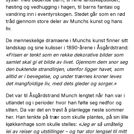
høsting og vedhugging i hagen, til barns fantasi og
vandring inn i eventyrskogen. Stedet går som en rød
tråd gjennom store deler av Munchs kunst og hans
liv.
De menneskelige dramaene i Munchs kunst finner sitt
landskap og sine kulisser i 1890-årene i Åsgårdstrand:
«Frisen er tenkt som en rekke dekorative bilder som
samlet skal gi et bilde av livet. Gjennom dem snor seg
den buktende strandlinjen, utenfor ligger havet, som
alltid er i bevegelse, og under trærnes kroner leves
det mangfoldige liv, med dets gleder og sorger.»
Det var til Åsgårdstrand Munch lengtet når han var i
utlandet og i perioder hvor han følte seg nedfor og
sliten. Da var det en trøst å planlegge neste sommer
her. Han tenkte på trær som skulle plantes, på sin lille
kjøkkenhage som skulle stelles:
«Jeg er så umåtelig
lei av reiser og utstillinger – og har stor lengsel til mitt