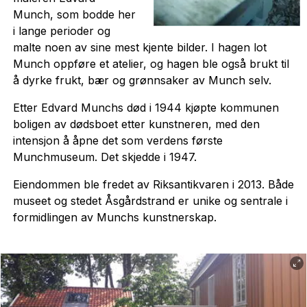
Munch, som bodde her
i lange perioder og
malte noen av sine mest kjente bilder. I hagen lot
Munch oppføre et atelier, og hagen ble også brukt til
å dyrke frukt, bær og grønnsaker av Munch selv.
Etter Edvard Munchs død i 1944 kjøpte kommunen
boligen av dødsboet etter kunstneren, med den
intensjon å åpne det som verdens første
Munchmuseum. Det skjedde i 1947.
Eiendommen ble fredet av Riksantikvaren i 2013. Både
museet og stedet Åsgårdstrand er unike og sentrale i
formidlingen av Munchs kunstnerskap.