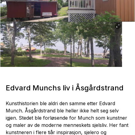
Huset og atelieret sett fra hagen. Foto: S. Sakkariassen.
Hagen mot sjøen, sett fra huset. Foto: S. Sakkariassen.
Edvard Munchs liv i Åsgårdstrand
Kunsthistorien ble aldri den samme etter Edvard
Munch. Åsgårdstrand ble heller ikke helt seg selv
igjen. Stedet ble forløsende for Munch som kunstner
og maler av de moderne menneskets sjelsliv. Her fant
kunstneren i flere tiår inspirasjon, sjelero og