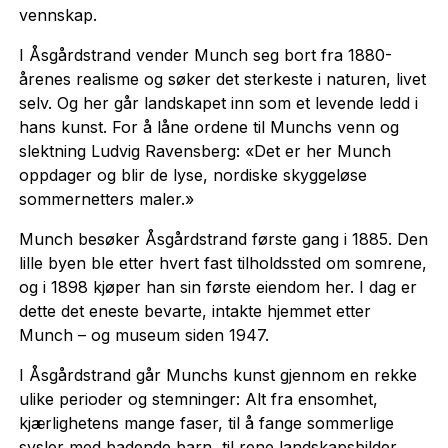
vennskap.
I Åsgårdstrand vender Munch seg bort fra 1880-
årenes realisme og søker det sterkeste i naturen, livet
selv. Og her går landskapet inn som et levende ledd i
hans kunst. For å låne ordene til Munchs venn og
slektning Ludvig Ravensberg: «Det er her Munch
oppdager og blir de lyse, nordiske skyggeløse
sommernetters maler.»
Munch besøker Åsgårdstrand første gang i 1885. Den
lille byen ble etter hvert fast tilholdssted om somrene,
og i 1898 kjøper han sin første eiendom her. I dag er
dette det eneste bevarte, intakte hjemmet etter
Munch – og museum siden 1947.
I Åsgårdstrand går Munchs kunst gjennom en rekke
ulike perioder og stemninger: Alt fra ensomhet,
kjærlighetens mange faser, til å fange sommerlige
sysler med badende barn, til rene landskapsbilder,