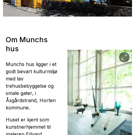
Om Munchs
hus
Munchs hus ligger i et
godt bevart kulturmiljø
med lav
trehusbebyggelse og
smale gater, i
Åsgårdstrand, Horten
kommune.
Huset er kjent som
kunstnerhjemmet til
maleren Edvard