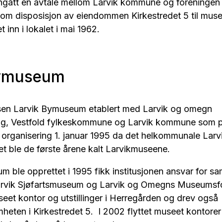
nngått en avtale mellom Larvik kommune og foreningen
om disposisjon av eiendommen Kirkestredet 5 til mus
t inn i lokalet i mai 1962.
Bymuseum
telsen Larvik Bymuseum etablert med Larvik og omegn
, Vestfold fylkeskommune og Larvik kommune som par
y organisering 1. januar 1995 da det helkommunale Lar
t ble de første årene kalt Larvikmuseene.​
 ble opprettet i 1995 fikk institusjonen ansvar for s
Larvik Sjøfartsmuseum og Larvik og Omegns Museumsfor
et kontor og utstillinger i Herregården og drev også
ten i Kirkestredet 5. I 2002 flyttet museet kontorer o