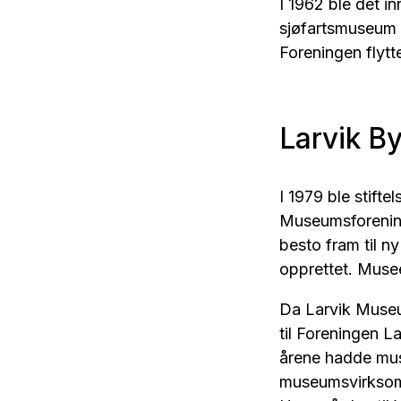
I 1962 ble det i
sjøfartsmuseum 
Foreningen flytte
Larvik 
I 1979 ble stif
Museumsforening
besto fram til n
opprettet. Musee
Da Larvik Museum
til Foreningen 
årene hadde muse
museumsvirksomhe