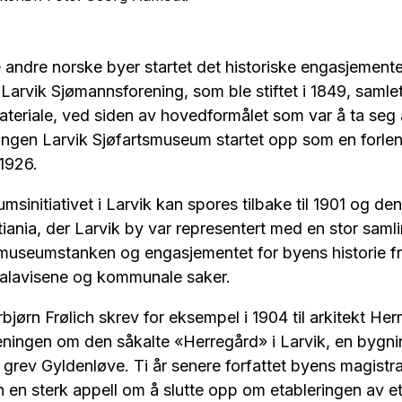
re andre norske byer startet det historiske engasjement
 Larvik Sjømannsforening, som ble stiftet i 1849, samlet
materiale, ved siden av hovedformålet som var å ta se
ingen Larvik Sjøfartsmuseum startet opp som en forle
 1926.
sinitiativet i Larvik kan spores tilbake til 1901 og den
istiania, der Larvik by var representert med en stor saml
museumstanken og engasjementet for byens historie fra 
kalavisene og kommunale saker.
jørn Frølich skrev for eksempel i 1904 til arkitekt Her
eningen om den såkalte «Herregård» i Larvik, en bygni
grev Gyldenløve. Ti år senere forfattet byens magistra
 en sterk appell om å slutte opp om etableringen av e