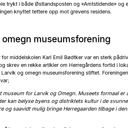
le trykt i både Østlandsposten og «Amtstidende» og et
ngen knyttet tettere opp mot grevens residens.
g omegn museumsforening
r for middelskolen Karl Emil Bødtker var en sterk pådriv
 skrev en rekke artikler om Herregårdens fortid i lok
e Larvik og omegn museumsforening stiftet. Foreninge
var;​
 et museum for Larvik og Omegn. Museets formaal er 
der kan belyse byens og distriktets kultur i de svunne
are og saavidt mulig bringe Herregaarden tilbage i de