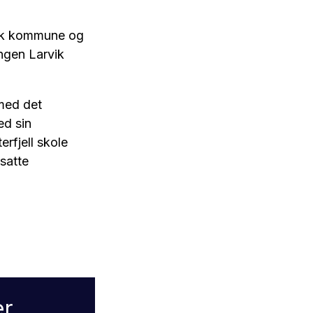
vik kommune og
ngen Larvik
 med det
ed sin
rfjell skole
satte
er