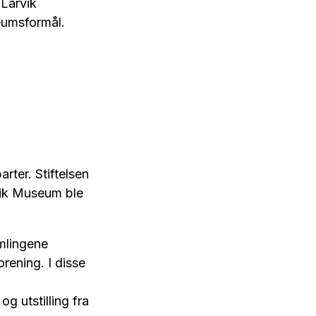
 Larvik
eumsformål.
ter. Stiftelsen
vik Museum ble
amlingene
ening. I disse
g utstilling fra