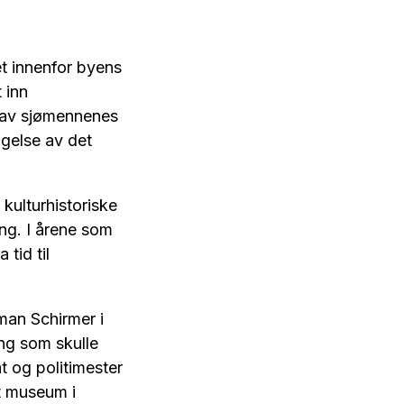
et innenfor byens
 inn
g av sjømennenes
ngelse av det
 kulturhistoriske
ing. I årene som
tid til
man Schirmer i
ng som skulle
t og politimester
t museum i