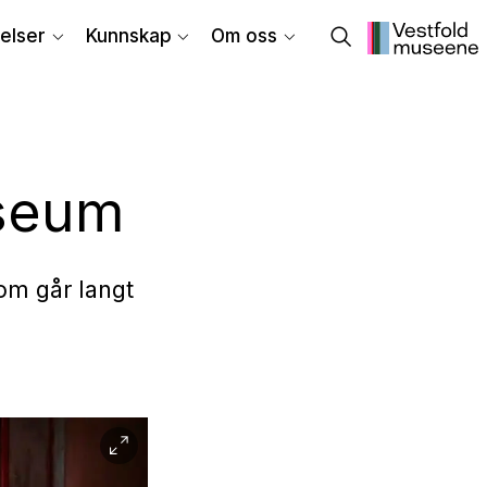
elser
Kunnskap
Om oss
useum
om går langt