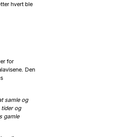
ter hvert ble
er for
alavisene. Den
ns
at samle og
 tider og
ns gamle