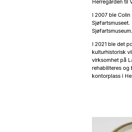
Herregården til
I 2007 ble Coli
Sjøfartsmuseet.
Sjøfartsmuseum
I 2021 ble det p
kulturhistorisk 
virksomhet på La
rehabiliteres og
kontorplass i He