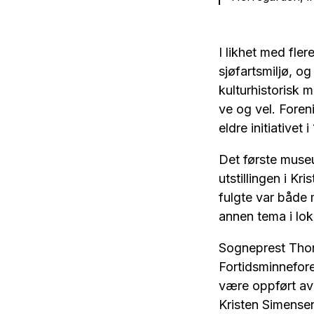
I likhet med fle
sjøfartsmiljø, og
kulturhistorisk 
ve og vel. Foren
eldre initiativet i
Det første museum
utstillingen i Kr
fulgte var både 
annen tema i lo
Sogneprest Thorb
Fortidsminnefor
være oppført av 
Kristen Simensen