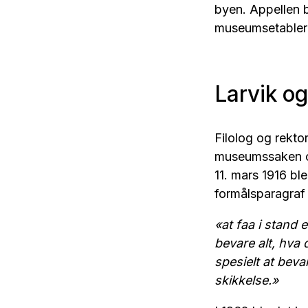
byen. Appellen b
museumsetableri
Larvik o
Filolog og rekto
museumssaken og
11. mars 1916 bl
formålsparagraf 
«at faa i stand
bevare alt, hva 
spesielt at bev
skikkelse.»