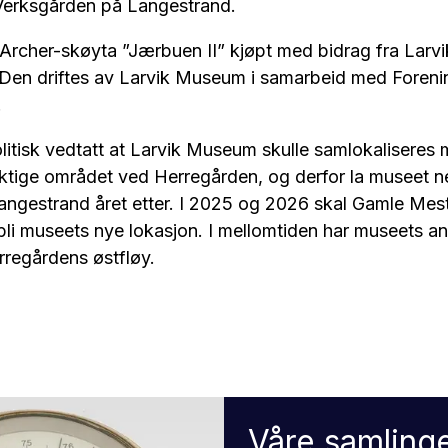
 Verksgården på Langestrand.
n Archer-skøyta ”Jærbuen II” kjøpt med bidrag fra Lar
 Den driftes av Larvik Museum i samarbeid med Foreni
.
olitisk vedtatt at Larvik Museum skulle samlokaliseres
viktige området ved Herregården, og derfor la museet n
ngestrand året etter. I 2025 og 2026 skal Gamle Meste
 bli museets nye lokasjon. I mellomtiden har museets an
rregårdens østfløy.
Våre samling