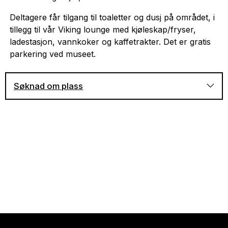
Deltagere får tilgang til toaletter og dusj på området, i
tillegg til vår Viking lounge med kjøleskap/fryser,
ladestasjon, vannkoker og kaffetrakter. Det er gratis
parkering ved museet.
Søknad om plass
Ved søknad om plass til vikingsommer
forutsettes det at både
våre generelle regler for
deltagere på historiske arrangementer
og våre
retningslinjer for autentisitet
er lest og
akseptert.
Under vikingsommer gjelder reglene for høy
autentisitet.
Forening/grupper som sender inn felles søknad
prioriteres ved tildeling av plass
For søknad om plass på Vikingsommer, send en