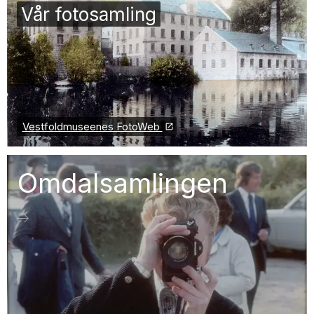
Vår fotosamling
Vestfoldmuseenes FotoWeb
Omdalsamlingen