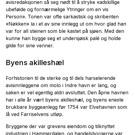
avisredaksjonen så seg nødt til å stryke «adskillige
ubeføide og fornærmelige Ytringer om en vis
Person». Tonen var ofte sarkastisk og skribenten
«Nøkken» la i et av sine innlegg ut om hvor glad han
var for all steinen som ble kastet på sjøen. Med den
kunne han bygge seg et undersjøisk palé og holde
gilde for sine venner.
Byens akilleshæl
Forhistorien til de sterke og til dels harselerende
avisinnleggene om molo i Indre havn er lang, og
saken er vel egentlig aldri avsluttet. Den åpne havnen
har i alle år vært byens akilleshæl, og byens eneste
brukbare byggeanlegg før 1754 var Elvehavnen som
lå ved Farriselvens utløp.
Bryggene der var grevens eiendom og tilknyttet
industrien i Hammerdalen, og handelsborgerne var