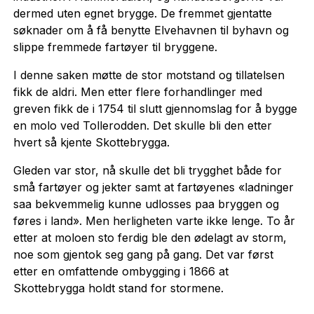
dermed uten egnet brygge. De fremmet gjentatte
søknader om å få benytte Elvehavnen til byhavn og
slippe fremmede fartøyer til bryggene.
I denne saken møtte de stor motstand og tillatelsen
fikk de aldri. Men etter flere forhandlinger med
greven fikk de i 1754 til slutt gjennomslag for å bygge
en molo ved Tollerodden. Det skulle bli den etter
hvert så kjente Skottebrygga.
Gleden var stor, nå skulle det bli trygghet både for
små fartøyer og jekter samt at fartøyenes «ladninger
saa bekvemmelig kunne udlosses paa bryggen og
føres i land». Men herligheten varte ikke lenge. To år
etter at moloen sto ferdig ble den ødelagt av storm,
noe som gjentok seg gang på gang. Det var først
etter en omfattende ombygging i 1866 at
Skottebrygga holdt stand for stormene.