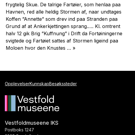
frygtelig Skue. De talrige Fartøier, som henlaa paa
Havnen, red alle heldig Stormen af, naar undtages
Koffen ”Annette” som drev ind paa Stranden paa
Grund af at Ankerkjettingen sprang.…. Kl. omtrent
halv 12 gik Brig ”Kuffnung” i Drift da Fortøiningerne
svigtede og Fartøiet sattes af Stormen ligeind paa
Moloen hvor den Knustes … »
Opplevelser
Kunnskap
Besøkssteder
Vestfoldmuseene IKS
Postboks 1247