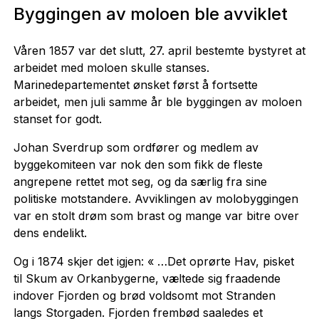
Byggingen av moloen ble avviklet
Våren 1857 var det slutt, 27. april bestemte bystyret at
arbeidet med moloen skulle stanses.
Marinedepartementet ønsket først å fortsette
arbeidet, men juli samme år ble byggingen av moloen
stanset for godt.
Johan Sverdrup som ordfører og medlem av
byggekomiteen var nok den som fikk de fleste
angrepene rettet mot seg, og da særlig fra sine
politiske motstandere. Avviklingen av molobyggingen
var en stolt drøm som brast og mange var bitre over
dens endelikt.
Og i 1874 skjer det igjen: « …Det oprørte Hav, pisket
til Skum av Orkanbygerne, væltede sig fraadende
indover Fjorden og brød voldsomt mot Stranden
langs Storgaden. Fjorden frembød saaledes et