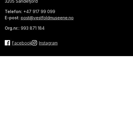
3205 Sandefjord
Telefon:
+47 917 99 099
E-post:
post@vestfoldmuseene.no
Org.nr.:
993 871 184
Facebook
Instagram