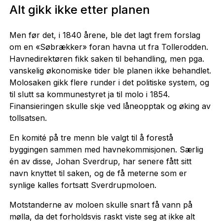
Alt gikk ikke etter planen
Men før det, i 1840 årene, ble det lagt frem forslag
om en «Søbrækker» foran havna ut fra Tollerodden.
Havnedirektøren fikk saken til behandling, men pga.
vanskelig økonomiske tider ble planen ikke behandlet.
Molosaken gikk flere runder i det politiske system, og
til slutt sa kommunestyret ja til molo i 1854.
Finansieringen skulle skje ved låneopptak og øking av
tollsatsen.
En komité på tre menn ble valgt til å forestå
byggingen sammen med havnekommisjonen. Særlig
én av disse, Johan Sverdrup, har senere fått sitt
navn knyttet til saken, og de få meterne som er
synlige kalles fortsatt Sverdrupmoloen.
Motstanderne av moloen skulle snart få vann på
mølla, da det forholdsvis raskt viste seg at ikke alt