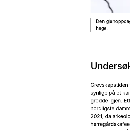
Den gjenoppdag
hage.
Undersøk
Grevskapstiden t
synlige på et kar
grodde igjen. Et
nordligste damme
2021, da arkeol
herregårdskafee