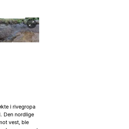
kte i rivegropa
. Den nordlige
ot vest, ble