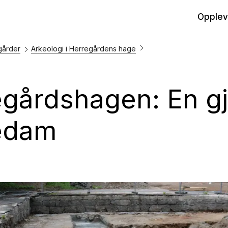
Opplev
gårder
Arkeologi i Herregårdens hage
egårdshagen: En g
edam