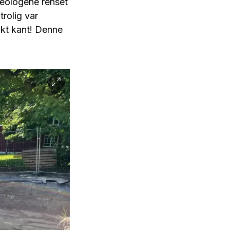
keologene renset
trolig var
akt kant! Denne