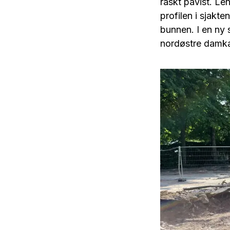
raskt påvist. Le
profilen i sjakte
bunnen. I en ny 
nordøstre damkan