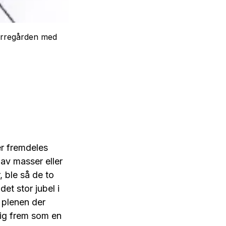
erregården med
er fremdeles
 av masser eller
, ble så de to
et stor jubel i
 plenen der
ig frem som en