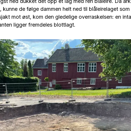
ngst ned dukket det opp et lag med ren blåleire. Da ar
n, kunne de følge dammen helt ned til blåleirelaget som 
sjakt mot øst, kom den gledelige overraskelsen: en int
ten ligger fremdeles blottlagt.