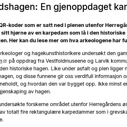
dshagen: En gjenoppdaget k
QR-koder som er satt ned i plenen utenfor Herregå
sitt hjørne av en karpedam som lå i den historiske
n. Her kan du lese mer om hva arkeologene har fu
arkeologer og hagekunsthistorikere undersøkt den gam
n
på oppdrag fra Vestfoldmuseene og Larvik kommu
den historiske hagen. Like under asfalt og plen ligger
hagen, og disse funnene gir oss verdifull informasjon
nneholdt, og hvordan den var bygget opp. Ikke minst er 
 gjenskaping av hagen.
undersøkte forskerne området utenfor Herregårdens øs
av totalt fire rektangulære karpedammer som i grevskap
e.