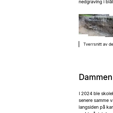
nedgraving i blå
Tverrsnitt av d
Dammen d
I 2024 ble skol
senere samme vå
langsiden på ka