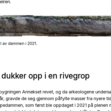
leiren.
el av dammen i 2021.
ukker opp i en rivegrop
ebygningen Annekset revet, og da arkeologene undersø
r, gravde de seg gjennom påfylte masser fra nyere tid
rpedammen, som først ble oppdaget i 2021 på plenen m