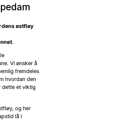
arpedam
rdens østfløy
nnet.
le
ne. Vi ønsker å
 nemlig fremdeles
 om hvordan den
dette et viktig
tfløy, og her
stid lå i