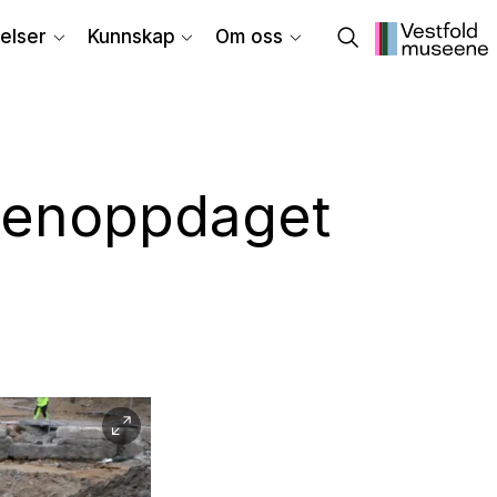
elser
Kunnskap
Om oss
jenoppdaget