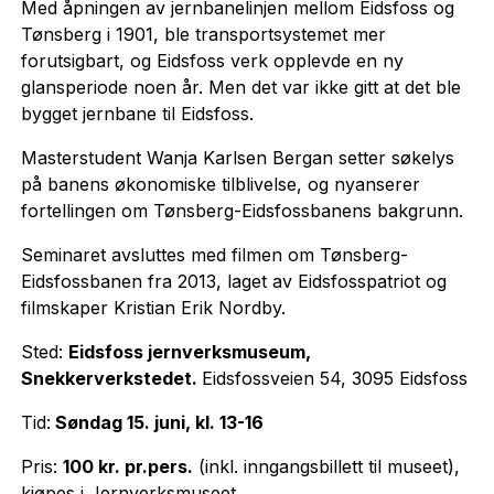
Med åpningen av jernbanelinjen mellom Eidsfoss og
Tønsberg i 1901, ble transportsystemet mer
forutsigbart, og Eidsfoss verk opplevde en ny
glansperiode noen år. Men det var ikke gitt at det ble
bygget jernbane til Eidsfoss.
Masterstudent Wanja Karlsen Bergan setter søkelys
på banens økonomiske tilblivelse, og nyanserer
fortellingen om Tønsberg-Eidsfossbanens bakgrunn.
Seminaret avsluttes med filmen om Tønsberg-
Eidsfossbanen fra 2013, laget av Eidsfosspatriot og
filmskaper Kristian Erik Nordby.
Sted:
Eidsfoss jernverksmuseum,
Snekkerverkstedet.
Eidsfossveien 54, 3095 Eidsfoss
Tid:
Søndag 15. juni, kl. 13-16
Pris:
100 kr. pr.pers.
(inkl. inngangsbillett til museet),
kjøpes i Jernverksmuseet