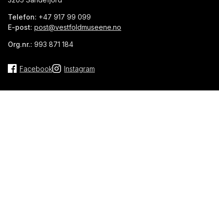
Telefon:
+47 917 99 099
E-post:
post@vestfoldmuseene.no
Org.nr.:
993 871 184
Facebook
Instagram