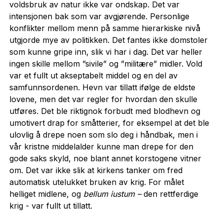
voldsbruk av natur ikke var ondskap. Det var
intensjonen bak som var avgjørende. Personlige
konflikter mellom menn på samme hierarkiske nivå
utgjorde mye av politikken. Det fantes ikke domstoler
som kunne gripe inn, slik vi har i dag. Det var heller
ingen skille mellom ”sivile” og ”militære” midler. Vold
var et fullt ut akseptabelt middel og en del av
samfunnsordenen. Hevn var tillatt ifølge de eldste
lovene, men det var regler for hvordan den skulle
utføres. Det ble riktignok forbudt med blodhevn og
umotivert drap for småtterier, for eksempel at det ble
ulovlig å drepe noen som slo deg i håndbak, men i
vår kristne middelalder kunne man drepe for den
gode saks skyld, noe blant annet korstogene vitner
om. Det var ikke slik at kirkens tanker om fred
automatisk utelukket bruken av krig. For målet
helliget midlene, og
bellum iustum –
den
rettferdige
krig - var fullt ut tillatt.