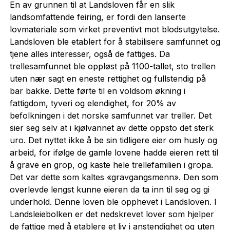
En av grunnen til at Landsloven får en slik
landsomfattende feiring, er fordi den lanserte
lovmateriale som virket preventivt mot blodsutgytelse.
Landsloven ble etablert for å stabilisere samfunnet og
tjene alles interesser, også de fattiges. Da
trellesamfunnet ble oppløst på 1100-tallet, sto trellen
uten nær sagt en eneste rettighet og fullstendig på
bar bakke. Dette førte til en voldsom økning i
fattigdom, tyveri og elendighet, for 20% av
befolkningen i det norske samfunnet var treller. Det
sier seg selv at i kjølvannet av dette oppsto det sterk
uro. Det nyttet ikke å be sin tidligere eier om husly og
arbeid, for ifølge de gamle lovene hadde eieren rett til
å grave en grop, og kaste hele trellefamilien i gropa.
Det var dette som kaltes «gravgangsmenn». Den som
overlevde lengst kunne eieren da ta inn til seg og gi
underhold. Denne loven ble opphevet i Landsloven. I
Landsleiebolken er det nedskrevet lover som hjelper
de fattige med å etablere et liv i anstendighet og uten