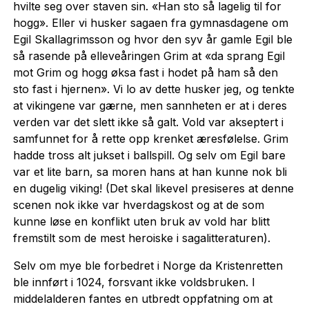
hvilte seg over staven sin. «Han sto så lagelig til for
hogg». Eller vi husker sagaen fra gymnasdagene om
Egil Skallagrimsson og hvor den syv år gamle Egil ble
så rasende på elleveåringen Grim at «da sprang Egil
mot Grim og hogg øksa fast i hodet på ham så den
sto fast i hjernen». Vi lo av dette husker jeg, og tenkte
at vikingene var gærne, men sannheten er at i deres
verden var det slett ikke så galt. Vold var akseptert i
samfunnet for å rette opp krenket æresfølelse. Grim
hadde tross alt jukset i ballspill. Og selv om Egil bare
var et lite barn, sa moren hans at han kunne nok bli
en dugelig viking! (Det skal likevel presiseres at denne
scenen nok ikke var hverdagskost og at de som
kunne løse en konflikt uten bruk av vold har blitt
fremstilt som de mest heroiske i sagalitteraturen).
Selv om mye ble forbedret i Norge da Kristenretten
ble innført i 1024, forsvant ikke voldsbruken. I
middelalderen fantes en utbredt oppfatning om at