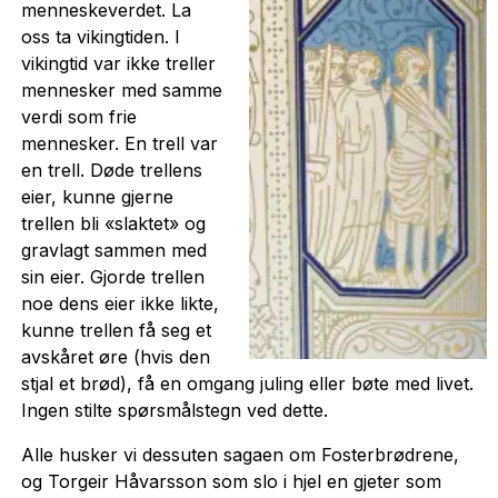
menneskeverdet. La
oss ta vikingtiden. I
vikingtid var ikke treller
mennesker med samme
verdi som frie
mennesker. En trell var
en trell. Døde trellens
eier, kunne gjerne
trellen bli «slaktet» og
gravlagt sammen med
sin eier. Gjorde trellen
noe dens eier ikke likte,
kunne trellen få seg et
avskåret øre (hvis den
stjal et brød), få en omgang juling eller bøte med livet.
Ingen stilte spørsmålstegn ved dette.
Alle husker vi dessuten sagaen om Fosterbrødrene,
og Torgeir Håvarsson som slo i hjel en gjeter som