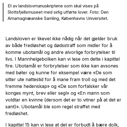
Et av landslovmanuskriptene som skal vises på
Slottsfjellsmuseet med sirlig utførte lover. Foto: Den
Arnamagnæanske Samling, Københavns Universitet.
Landsloven er likevel ikke nådig når det gjelder bruk
av både fredløshet og dødsstraff som midler for å
komme ubotamål og andre alvorlige forbrytelser til
livs. I Mannhelgebolken kan vi lese om dette i kapittel
fire. Ubotamål er forbrytelser som ikke kan avsones
med bøter og kunne for eksempel være «De som
sitter ute nattestid for å mane fram troll og med det
fremme hedenskap» og «De som forfalsker vår
konges mynt, brev eller segl» og «En mann som
voldtar en kvinne (dersom det er to vitner på at det er
sant)». Ubotamål ble som regel straffet med
fredløshet.
I kapittel 15 kan vi lese at det er forbudt å bære dolk,