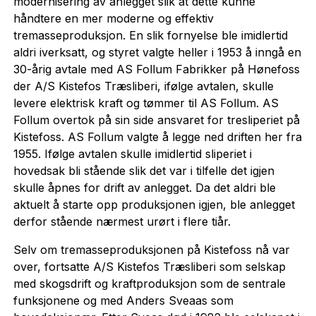
modernisering av anlegget slik at dette kunne
håndtere en mer moderne og effektiv
tremasseproduksjon. En slik fornyelse ble imidlertid
aldri iverksatt, og styret valgte heller i 1953 å inngå en
30-årig avtale med AS Follum Fabrikker på Hønefoss
der A/S Kistefos Træsliberi, ifølge avtalen, skulle
levere elektrisk kraft og tømmer til AS Follum. AS
Follum overtok på sin side ansvaret for tresliperiet på
Kistefoss. AS Follum valgte å legge ned driften her fra
1955. Ifølge avtalen skulle imidlertid sliperiet i
hovedsak bli stående slik det var i tilfelle det igjen
skulle åpnes for drift av anlegget. Da det aldri ble
aktuelt å starte opp produksjonen igjen, ble anlegget
derfor stående nærmest urørt i flere tiår.
Selv om tremasseproduksjonen på Kistefoss nå var
over, fortsatte A/S Kistefos Træsliberi som selskap
med skogsdrift og kraftproduksjon som de sentrale
funksjonene og med Anders Sveaas som