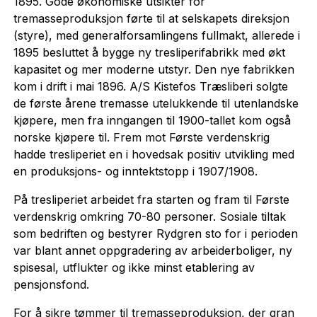
1895. Gode økonomiske utsikter for
tremasseproduksjon førte til at selskapets direksjon
(styre), med generalforsamlingens fullmakt, allerede i
1895 besluttet å bygge ny tresliperifabrikk med økt
kapasitet og mer moderne utstyr. Den nye fabrikken
kom i drift i mai 1896. A/S Kistefos Træsliberi solgte
de første årene tremasse utelukkende til utenlandske
kjøpere, men fra inngangen til 1900-tallet kom også
norske kjøpere til. Frem mot Første verdenskrig
hadde tresliperiet en i hovedsak positiv utvikling med
en produksjons- og inntektstopp i 1907/1908.
På tresliperiet arbeidet fra starten og fram til Første
verdenskrig omkring 70-80 personer. Sosiale tiltak
som bedriften og bestyrer Rydgren sto for i perioden
var blant annet oppgradering av arbeiderboliger, ny
spisesal, utflukter og ikke minst etablering av
pensjonsfond.
For å sikre tømmer til tremasseproduksjon, der gran