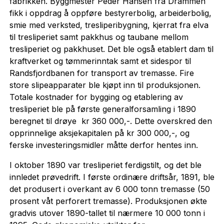
fabrikken. Byggmester Peder Hansen fra Drammen
fikk i oppdrag å oppføre bestyrerbolig, arbeiderbolig,
smie med verksted, tresliperibygning, kjerrat fra elva
til tresliperiet samt pakkhus og taubane mellom
tresliperiet og pakkhuset. Det ble også etablert dam til
kraftverket og tømmerinntak samt et sidespor til
Randsfjordbanen for transport av tremasse. Fire
store slipeapparater ble kjøpt inn til produksjonen.
Totale kostnader for bygging og etablering av
tresliperiet ble på første generalforsamling i 1890
beregnet til drøye kr 360 000,-. Dette overskred den
opprinnelige aksjekapitalen på kr 300 000,-, og
ferske investeringsmidler måtte derfor hentes inn.
I oktober 1890 var tresliperiet ferdigstilt, og det ble
innledet prøvedrift. I første ordinære driftsår, 1891, ble
det produsert i overkant av 6 000 tonn tremasse (50
prosent våt perforert tremasse). Produksjonen økte
gradvis utover 1890-tallet til nærmere 10 000 tonn i