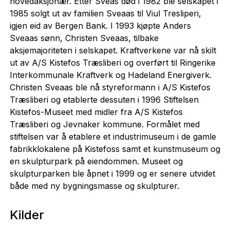
hovedaksjonær. Etter Sveas død i 1982 ble selskapet i
1985 solgt ut av familien Sveaas til Viul Tresliperi,
igjen eid av Bergen Bank. I 1993 kjøpte Anders
Sveaas sønn, Christen Sveaas, tilbake
aksjemajoriteten i selskapet. Kraftverkene var nå skilt
ut av A/S Kistefos Træsliberi og overført til Ringerike
Interkommunale Kraftverk og Hadeland Energiverk.
Christen Sveaas ble nå styreformann i A/S Kistefos
Træsliberi og etablerte dessuten i 1996 Stiftelsen
Kistefos-Museet med midler fra A/S Kistefos
Træsliberi og Jevnaker kommune. Formålet med
stiftelsen var å etablere et industrimuseum i de gamle
fabrikklokalene på Kistefoss samt et kunstmuseum og
en skulpturpark på eiendommen. Museet og
skulpturparken ble åpnet i 1999 og er senere utvidet
både med ny bygningsmasse og skulpturer.
Kilder