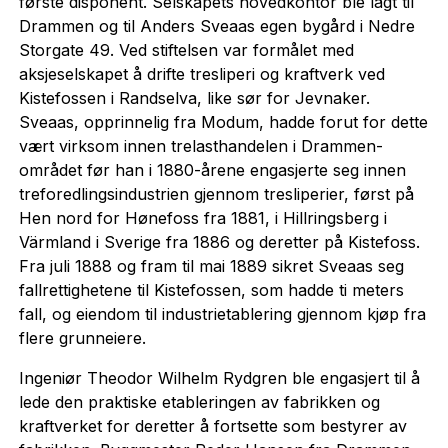
første disponent. Selskapets hovedkontor ble lagt til
Drammen og til Anders Sveaas egen bygård i Nedre
Storgate 49. Ved stiftelsen var formålet med
aksjeselskapet å drifte tresliperi og kraftverk ved
Kistefossen i Randselva, like sør for Jevnaker.
Sveaas, opprinnelig fra Modum, hadde forut for dette
vært virksom innen trelasthandelen i Drammen-
området før han i 1880-årene engasjerte seg innen
treforedlingsindustrien gjennom tresliperier, først på
Hen nord for Hønefoss fra 1881, i Hillringsberg i
Värmland i Sverige fra 1886 og deretter på Kistefoss.
Fra juli 1888 og fram til mai 1889 sikret Sveaas seg
fallrettighetene til Kistefossen, som hadde ti meters
fall, og eiendom til industrietablering gjennom kjøp fra
flere grunneiere.
Ingeniør Theodor Wilhelm Rydgren ble engasjert til å
lede den praktiske etableringen av fabrikken og
kraftverket for deretter å fortsette som bestyrer av