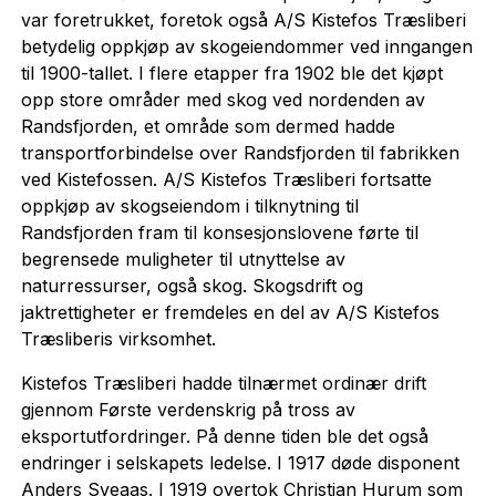
var foretrukket, foretok også A/S Kistefos Træsliberi
betydelig oppkjøp av skogeiendommer ved inngangen
til 1900-tallet. I flere etapper fra 1902 ble det kjøpt
opp store områder med skog ved nordenden av
Randsfjorden, et område som dermed hadde
transportforbindelse over Randsfjorden til fabrikken
ved Kistefossen. A/S Kistefos Træsliberi fortsatte
oppkjøp av skogseiendom i tilknytning til
Randsfjorden fram til konsesjonslovene førte til
begrensede muligheter til utnyttelse av
naturressurser, også skog. Skogsdrift og
jaktrettigheter er fremdeles en del av A/S Kistefos
Træsliberis virksomhet.
Kistefos Træsliberi hadde tilnærmet ordinær drift
gjennom Første verdenskrig på tross av
eksportutfordringer. På denne tiden ble det også
endringer i selskapets ledelse. I 1917 døde disponent
Anders Sveaas. I 1919 overtok Christian Hurum som