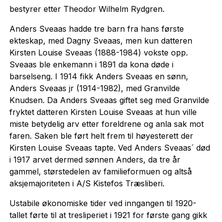
bestyrer etter Theodor Wilhelm Rydgren.
Anders Sveaas hadde tre barn fra hans første
ekteskap, med Dagny Sveaas, men kun datteren
Kirsten Louise Sveaas (1888-1984) vokste opp.
Sveaas ble enkemann i 1891 da kona døde i
barselseng. I 1914 fikk Anders Sveaas en sønn,
Anders Sveaas jr (1914-1982), med Granvilde
Knudsen. Da Anders Sveaas giftet seg med Granvilde
fryktet datteren Kirsten Louise Sveaas at hun ville
miste betydelig arv etter foreldrene og anla sak mot
faren. Saken ble ført helt frem til høyesterett der
Kirsten Louise Sveaas tapte. Ved Anders Sveaas´ død
i 1917 arvet dermed sønnen Anders, da tre år
gammel, størstedelen av familieformuen og altså
aksjemajoriteten i A/S Kistefos Træsliberi.
Ustabile økonomiske tider ved inngangen til 1920-
tallet førte til at tresliperiet i 1921 for første gang gikk