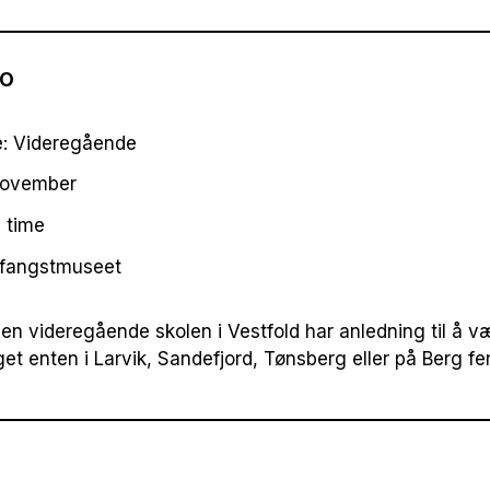
fo
: Videregående
November
1 time
lfangstmuseet
 den videregående skolen i Vestfold har anledning til å 
et enten i Larvik, Sandefjord, Tønsberg eller på Berg fe