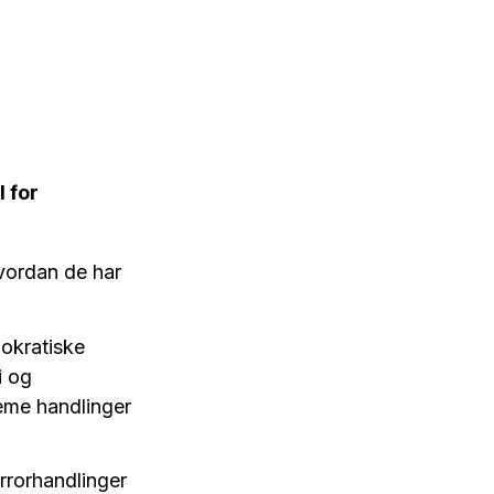
 for
hvordan de har
mokratiske
i og
eme handlinger
errorhandlinger