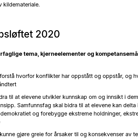
v kildemateriale.
sløftet 2020
errfaglige tema, kjerneelementer og kompetansemål
forstå hvorfor konflikter har oppstått og oppstår, og 
håndtert
dra til at elevene utvikler kunnskap om og innsikt i de
insipp. Samfunnsfag skal bidra til at elevene kan delta 
e demokratiet og forebygge ekstreme holdninger, ekstr
e
kunne gjøre greie for årsaker til og konsekvenser av t