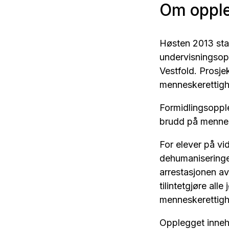
Om oppl
Høsten 2013 sta
undervisningsop
Vestfold. Prosje
menneskerettighe
Formidlingsoppl
brudd på mennes
For elever på v
dehumaniseringen
arrestasjonen a
tilintetgjøre al
menneskerettigh
Opplegget inneh