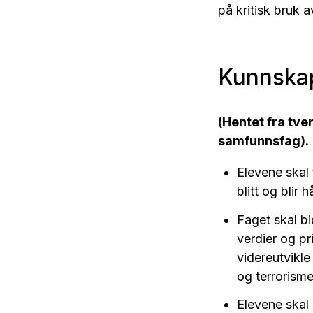
på kritisk bruk a
Kunnskap
(Hentet fra tv
samfunnsfag).
Elevene skal 
blitt og blir 
Faget skal bi
verdier og pr
videreutvikl
og terrorism
Elevene skal 