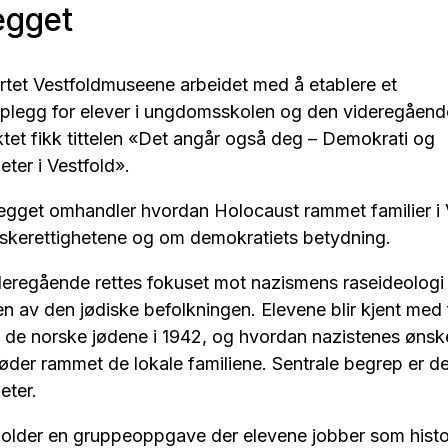
egget
rtet Vestfoldmuseene arbeidet med å etablere et
plegg for elever i ungdomsskolen og den videregående
ktet fikk tittelen «Det angår også deg – Demokrati og
ter i Vestfold».
egget omhandler hvordan Holocaust rammet familier i 
kerettighetene og om demokratiets betydning.
ideregående rettes fokuset mot nazismens raseideologi
 av den jødiske befolkningen. Elevene blir kjent med f
v de norske jødene i 1942, og hvordan nazistenes øns
le jøder rammet de lokale familiene. Sentrale begrep er 
eter.
older en gruppeoppgave der elevene jobber som histo