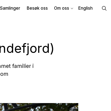
Samlinger
Besøk oss
Om oss
English
ndefjord)
et familier i
g om