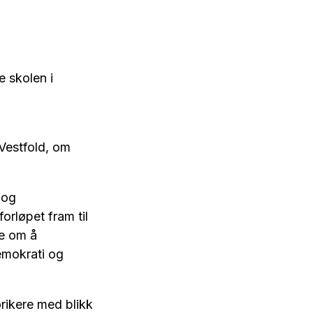
 skolen i
Vestfold, om
 og
orløpet fram til
ke om å
demokrati og
rikere med blikk