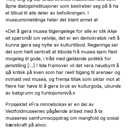
åpne dialogsinstitusjoner som bestreber seg på å ha
et tilbud til alle deler av befolkningen. I
museumsmeldinga heter det blant annet at
«Det å gjera musea tilgjengelege for alle er slik ikkje
eit spørsmål om velvilje, det er ein demokratisk rett å
kunna gjera seg nytte av kulturtilbod. Regjeringa ser
det som heilt sentralt at tilboda frå musea kjem flest
mogeleg til gode, i tråd med gjeldande politikk for
jamstilling […] I tida framover vil det vera naudsynt å
sjå kritisk på kven som har reell tilgang til arenaer og
innhald ved musea, og fremja tiltak som siktar mot at
fleire har høve til å gjera bruk av kulturgoda, ubunde
av bakgrunn og funksjonsnivå.»
Prosjektet «Fra minneboka» er en del av
Vestfoldmuseenes pågående arbeid med å ta
museenes samfunnsoppdrag om mangfold og sosial
bærekraft på alvor.