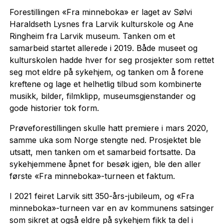
Forestillingen «Fra minneboka» er laget av Sølvi
Haraldseth Lysnes fra Larvik kulturskole og Ane
Ringheim fra Larvik museum. Tanken om et
samarbeid startet allerede i 2019. Både museet og
kulturskolen hadde hver for seg prosjekter som rettet
seg mot eldre på sykehjem, og tanken om å forene
kreftene og lage et helhetlig tilbud som kombinerte
musikk, bilder, filmklipp, museumsgjenstander og
gode historier tok form.
Prøveforestillingen skulle hatt premiere i mars 2020,
samme uka som Norge stengte ned. Prosjektet ble
utsatt, men tanken om et samarbeid fortsatte. Da
sykehjemmene åpnet for besøk igjen, ble den aller
første «Fra minneboka»-turneen et faktum.
I 2021 feiret Larvik sitt 350-års-jubileum, og «Fra
minneboka»-turneen var en av kommunens satsinger
som sikret at også eldre på sykehjem fikk ta del i