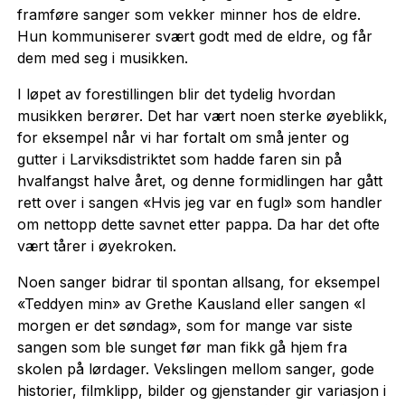
framføre sanger som vekker minner hos de eldre.
Hun kommuniserer svært godt med de eldre, og får
dem med seg i musikken.
I løpet av forestillingen blir det tydelig hvordan
musikken berører. Det har vært noen sterke øyeblikk,
for eksempel når vi har fortalt om små jenter og
gutter i Larviksdistriktet som hadde faren sin på
hvalfangst halve året, og denne formidlingen har gått
rett over i sangen «Hvis jeg var en fugl» som handler
om nettopp dette savnet etter pappa. Da har det ofte
vært tårer i øyekroken.
Noen sanger bidrar til spontan allsang, for eksempel
«Teddyen min» av Grethe Kausland eller sangen «I
morgen er det søndag», som for mange var siste
sangen som ble sunget før man fikk gå hjem fra
skolen på lørdager. Vekslingen mellom sanger, gode
historier, filmklipp, bilder og gjenstander gir variasjon i