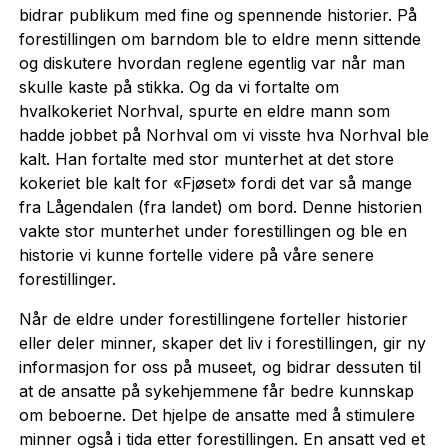
bidrar publikum med fine og spennende historier. På
forestillingen om barndom ble to eldre menn sittende
og diskutere hvordan reglene egentlig var når man
skulle kaste på stikka. Og da vi fortalte om
hvalkokeriet Norhval, spurte en eldre mann som
hadde jobbet på Norhval om vi visste hva Norhval ble
kalt. Han fortalte med stor munterhet at det store
kokeriet ble kalt for «Fjøset» fordi det var så mange
fra Lågendalen (fra landet) om bord. Denne historien
vakte stor munterhet under forestillingen og ble en
historie vi kunne fortelle videre på våre senere
forestillinger.
Når de eldre under forestillingene forteller historier
eller deler minner, skaper det liv i forestillingen, gir ny
informasjon for oss på museet, og bidrar dessuten til
at de ansatte på sykehjemmene får bedre kunnskap
om beboerne. Det hjelpe de ansatte med å stimulere
minner også i tida etter forestillingen. En ansatt ved et