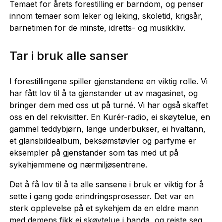
Temaet for årets forestilling er barndom, og penser
innom temaer som leker og leking, skoletid, krigsår,
barnetimen for de minste, idretts- og musikkliv.
Tar i bruk alle sanser
I forestillingene spiller gjenstandene en viktig rolle. Vi
har fått lov til å ta gjenstander ut av magasinet, og
bringer dem med oss ut på turné. Vi har også skaffet
oss en del rekvisitter. En Kurér-radio, ei skøytelue, en
gammel teddybjørn, lange underbukser, ei hvaltann,
et glansbildealbum, beksømstøvler og parfyme er
eksempler på gjenstander som tas med ut på
sykehjemmene og nærmiljøsentrene.
Det å få lov til å ta alle sansene i bruk er viktig for å
sette i gang gode erindringsprosesser. Det var en
sterk opplevelse på et sykehjem da en eldre mann
med demens fikk ei skøytelue i handa, og reiste seg