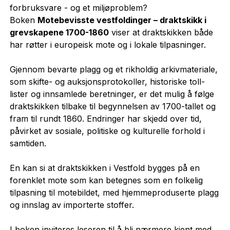
forbruksvare - og et miljøproblem?
Boken
Motebevisste vestfoldinger – draktskikk i
grevskapene 1700-1860
viser at draktskikken både
har røtter i europeisk mote og i lokale tilpasninger.
Gjennom bevarte plagg og et rikholdig arkivmateriale,
som skifte- og auksjonsprotokoller, historiske toll-
lister og innsamlede beretninger, er det mulig å følge
draktskikken tilbake til begynnelsen av 1700-tallet og
fram til rundt 1860. Endringer har skjedd over tid,
påvirket av sosiale, politiske og kulturelle forhold i
samtiden.
En kan si at draktskikken i Vestfold bygges på en
forenklet mote som kan betegnes som en folkelig
tilpasning til motebildet, med hjemmeproduserte plagg
og innslag av importerte stoffer.
I boken inviteres leseren til å bli nærmere kjent med